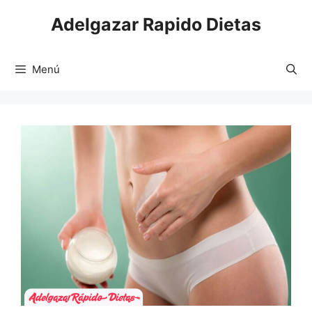
Saltar
Adelgazar Rapido Dietas
al
contenido
Menú