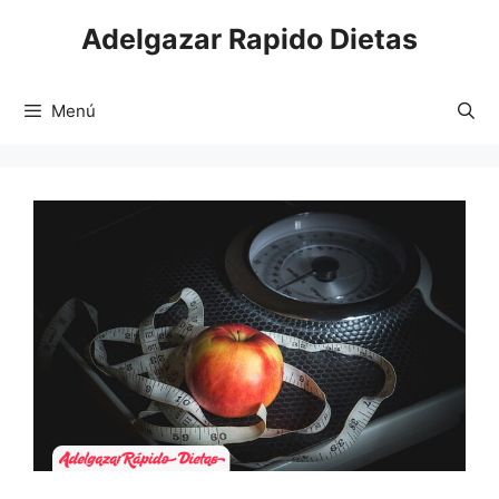
Saltar
Adelgazar Rapido Dietas
al
contenido
Menú